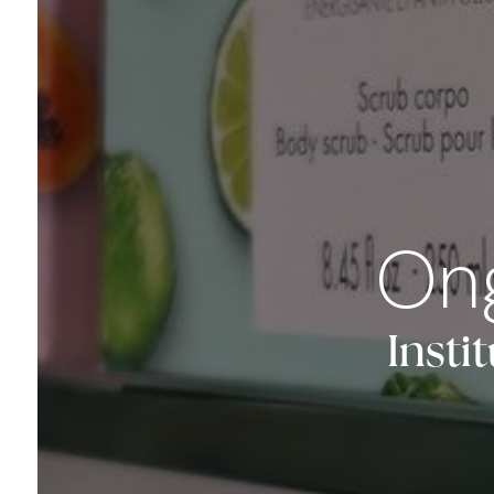
Ong
Insti