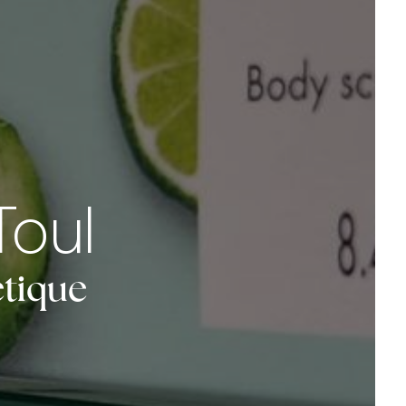
Toul
étique