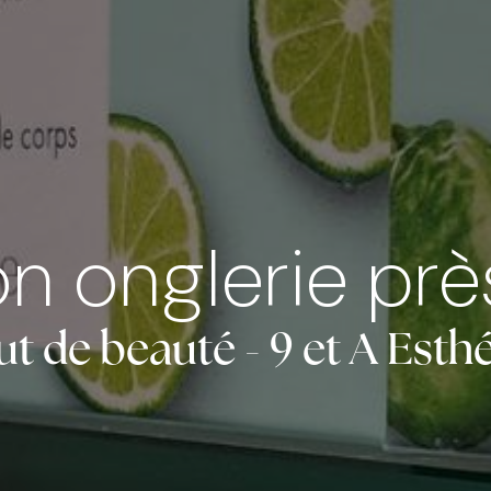
n onglerie prè
tut de beauté - 9 et A Esth